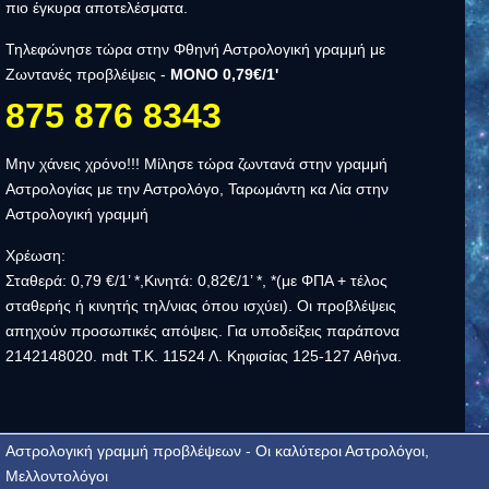
πιο έγκυρα αποτελέσματα.
Τηλεφώνησε τώρα στην Φθηνή Αστρολογική γραμμή με
Ζωντανές προβλέψεις -
ΜΟΝΟ 0,79€/1'
875 876 8343
Μην χάνεις χρόνο!!! Μίλησε τώρα ζωντανά στην γραμμή
Αστρολογίας με την Αστρολόγο, Ταρωμάντη κα Λία στην
Αστρολογική γραμμή
Χρέωση:
Σταθερά: 0,79 €/1’ *,Κινητά: 0,82€/1’ *, *(με ΦΠΑ + τέλος
σταθερής ή κινητής τηλ/νιας όπου ισχύει). Οι προβλέψεις
απηχούν προσωπικές απόψεις. Για υποδείξεις παράπονα
2142148020. mdt Τ.Κ. 11524 Λ. Κηφισίας 125-127 Αθήνα.
Αστρολογική γραμμή προβλέψεων - Οι καλύτεροι Αστρολόγοι,
Μελλοντολόγοι